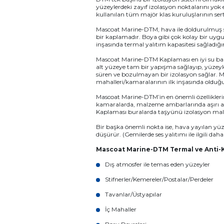
yüzeylerdeki zayıf izolasyon noktalarını yo
kullanılan tüm majör klas kuruluşlarının sert
Mascoat Marine-DTM, hava ile doldurulmuş sera
bir kaplamadır. Boya gibi çok kolay bir uyg
inşasında termal yalıtım kapasitesi sağladı
Mascoat Marine-DTM Kaplaması en iyi su bazlı
alt yüzeye tam bir yapışma sağlayıp, yüze
süren ve bozulmayan bir izolasyon sağlar.
mahalleri/kamaralarının ilk inşasında olduğu
Mascoat Marine-DTM’in en önemli özelliklerin
kamaralarda, malzeme ambarlarında aşırı ağı
Kaplaması buralarda taşyünü izolasyon malz
Bir başka önemli nokta ise, hava yayılan yüz
düşürür. (Gemilerde ses yalıtımı ile ilgili da
Mascoat Marine-DTM Termal ve Anti-K
Dış atmosfer ile temas eden yüzeyler
Stifnerler/Kemereler/Postalar/Perdeler
Tavanlar/Üstyapılar
İç Mahaller