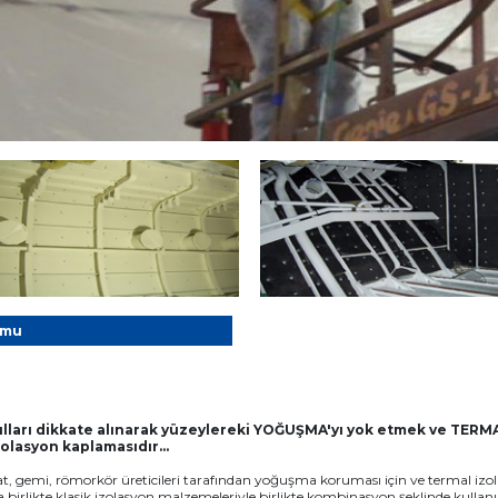
rmu
lları dikkate alınarak yüzeylereki YOĞUŞMA'yı yok etmek ve TERM
izolasyon kaplamasıdır…
at, gemi, römorkör üreticileri tarafından yoğuşma koruması için ve termal izo
 birlikte klasik izolasyon malzemeleriyle birlikte kombinasyon şeklinde kullanı