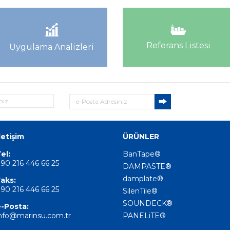
Referans Listesi
Uygulama Analizleri
letişim
ÜRÜNLER
el:
BanTape®
90 216 446 66 25
DAMPASTE®
damplate®
aks:
90 216 446 66 25
SilenTile®
SOUNDECK®
-Posta:
nfo@marinsu.com.tr
PANELiTE®