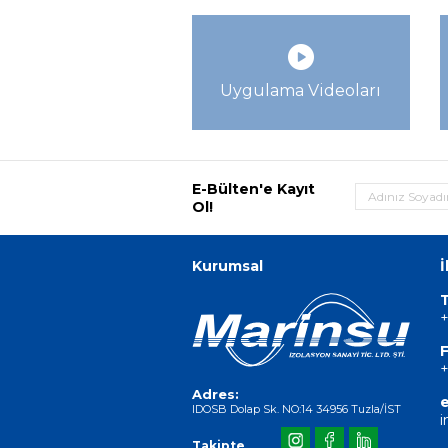
Uygulama Videoları
E-Bülten'e Kayıt
Ol!
Kurumsal
İ
T
+
F
+
Adres:
e
IDOSB Dolap Sk. NO:14 34956 Tuzla/İST
i
Takipte