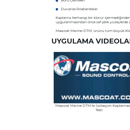
Boru Devreleri
Duvarlar/Alabandalar
Kaplama herhangi bir klorür içermediğinden
uygulanmasından önce saf çelik yüzeylerde a
Mascoat Marine-DTM; ürünü tüm büyük Klas Ku
UYGULAMA VIDEOLA
Mascoat Marine DTM Isı İzolasyon Kaplama
Testi