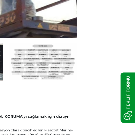
TEKLİF FORMU
AL KORUMA'yı sağlamak için dizayn
lasyon olarak tercih edilen Mascoat Marine-
larak, izolasyon ağırlığını düşürmekte ve