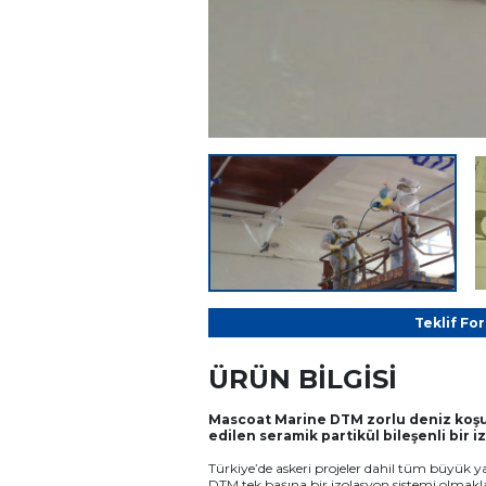
Teklif Fo
ÜRÜN BİLGİSİ
Mascoat Marine DTM zorlu deniz koşu
edilen seramik partikül bileşenli bir 
Türkiye’de askeri projeler dahil tüm büyük y
DTM tek başına bir izolasyon sistemi olmakla