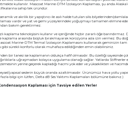
k etmekte kullanılır. Mascoat Marine-DTM İzolasyon Kaplaması, şu anda Alask
ifikalarına sahip tek üründür.
mik ve akrilik bir yapıştırıcı ile asılı halde tutulan silis bilyelerinden(damla
ulaması vardır ve yat ve gemi yüzeylerindeki yoğuşmayı tamamen elimine eder
ğından bakım gerektirmez.
 kaplama teknolojisini kullanır ve içeriğinde hiçbir zararlı öğe barındırmaz. D
yle kaplama arasında boşluk bırakmayarak korozyona asla izin vermez. Bu d
 Mascoat Marine-DTM Termal İzolasyon Kaplamasını kullanarak geminizin ta
 gibi sürekli konforlu olarak muhafaza edildiğinden emin olabilirsiniz.
den bir tanesi ise kaplamanın oldukça hafif olmasıdır. Bu özelliği sayesinde ço
rlıklarla uğraşmadan kolayca uygulama olanağı sağlar. Yatlarda Stiffnerler e
emesinin yerine geçerek kapladığı hacmi yok eder ve yükseklikten ve hacimde
eysel/yapısal seslerin büyük oranda azaltılmasıdır. Ürünümüz hava yollu yapıs
ha fazla bilgi için lütfen, Delta dB Ses Yalıtımı Kaplamaları bölümüne bakınız.)
ondensasyon Kaplaması için Tavsiye edilen Yerler