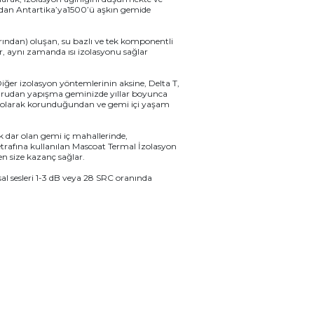
a’dan Antartika’ya1500’ü aşkın gemide
larından) oluşan, su bazlı ve tek komponentli
, aynı zamanda ısı izolasyonu sağlar
iğer izolasyon yöntemlerinin aksine, Delta T,
oğrudan yapışma geminizde yıllar boyunca
m olarak korunduğundan ve gemi içi yaşam
k dar olan gemi iç mahallerinde,
trafına kullanılan Mascoat Termal İzolasyon
n size kazanç sağlar.
al sesleri 1-3 dB veya 28 SRC oranında