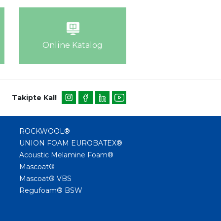
Online Katalog
Takipte Kal!
ROCKWOOL®
UNION FOAM EUROBATEX®
Acoustic Melamine Foam®
Mascoat®
Mascoat® VBS
Regufoam® BSW